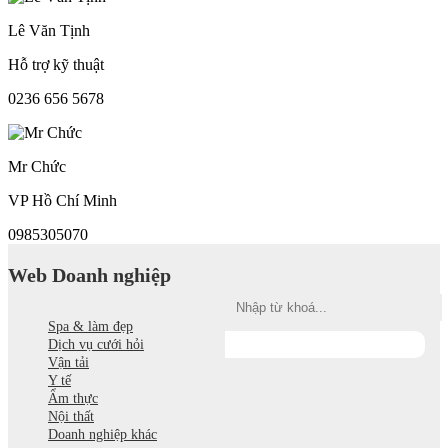
Lê Văn Tịnh
Hỗ trợ kỹ thuật
0236 656 5678
Mr Chức
VP Hồ Chí Minh
0985305070
Web Doanh nghiệp
Spa & làm đẹp
Dịch vụ cưới hỏi
Vận tải
Y tế
Ẩm thực
Nội thất
Doanh nghiệp khác